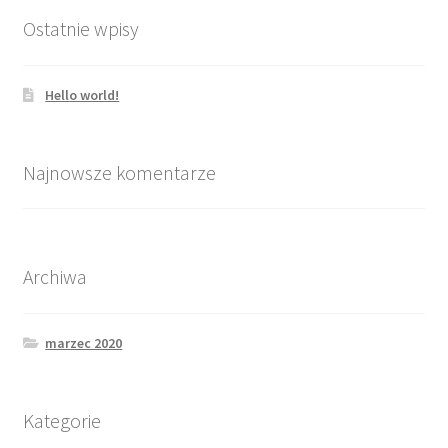
Ostatnie wpisy
Terapia par wspierająca leczenie uzależnień
Hello world!
Terapia rodzin
Terapia uzależnień
Najnowsze komentarze
O NAS/O CPiTG
Jak pracujemy?
Archiwa
Praca z parami
marzec 2020
Praca z rodzinami
Kategorie
Programy specjalne