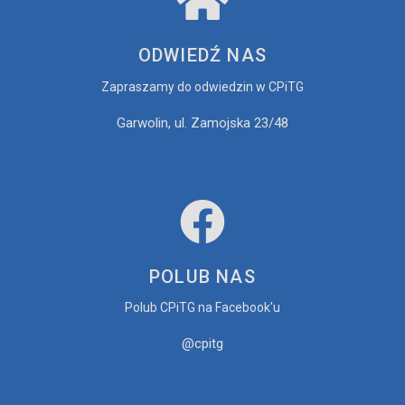
ZESPÓŁ
Anetta Stobiecka-Donicz
ODWIEDŹ NAS
Zapraszamy do odwiedzin w CPiTG
Garwolin, ul. Zamojska 23/48
POLUB NAS
Polub CPiTG na Facebook'u
@cpitg