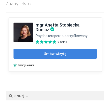
ZnanyLekarz
Program TUKAN
Program Wzmacniania Rodziny 10-14
Terapia DDA
Terapia dla osób doznających przemocy
Terapia dla osób stosujących przemoc domową
Terapia dla współuzależnionych
Terapia grupowa
Terapia indywidualna
Terapia par