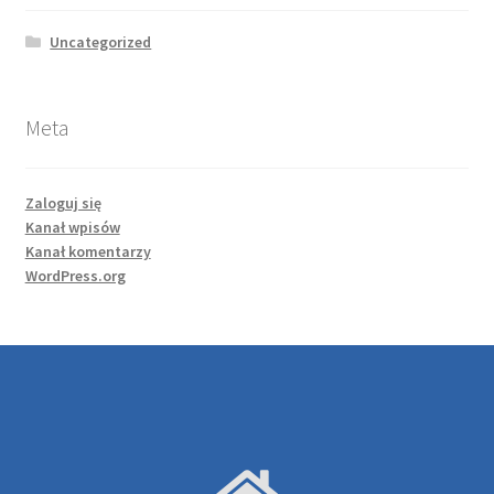
Psychoterapia indywidualna
Uncategorized
Terapia grupowa
Meta
POLECAMY/BYLIŚMY
Zaloguj się
Polityka Prywatności
Kanał wpisów
Kanał komentarzy
Program TUKAN
WordPress.org
REJESTRACJA ONLINE
RODO
Sample Page