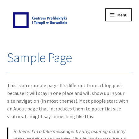
Menu
Strona główna
Sample Page
AKTUALNOŚCI
Bezpłatna oferta dla użytkowników przetworów
konopi oraz ich rodzin – Nie pozwól by trawa Cię
This is an example page. It’s different from a blog post
przerosła.
because it will stay in one place and will show up in your
site navigation (in most themes). Most people start with
Bezpłatna pomoc terapeutyczna dla osób doznających i
an About page that introduces them to potential site
stosujących przemoc domową oraz terapia rodzinna
visitors. It might say something like this:
dla mieszkańców Miasta Garwolina.
Hi there! I’m a bike messenger by day, aspiring actor by
COVID-19 – reagujemy