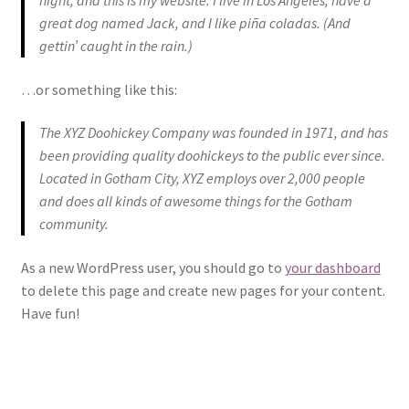
night, and this is my website. I live in Los Angeles, have a
great dog named Jack, and I like piña coladas. (And
Konferencja Depresja. Otwórz oczy.
gettin’ caught in the rain.)
…or something like this:
Wizyty online i konsultacje telefoniczne
The XYZ Doohickey Company was founded in 1971, and has
Kontakt
been providing quality doohickeys to the public ever since.
Located in Gotham City, XYZ employs over 2,000 people
NASZA OFERTA
and does all kinds of awesome things for the Gotham
community.
Konsultacja
As a new WordPress user, you should go to
your dashboard
Pogłębiona terapia uzależnień
to delete this page and create new pages for your content.
Have fun!
Program CANDIS
Program FreD goes net