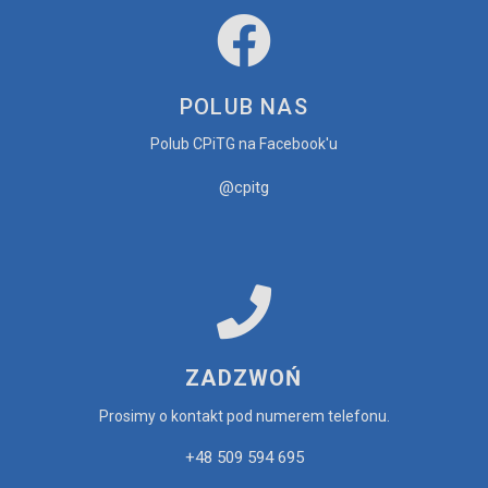
ZESPÓŁ
Anetta Stobiecka-Donicz
POLUB NAS
Polub CPiTG na Facebook'u
@cpitg
ZADZWOŃ
Prosimy o kontakt pod numerem telefonu.
+48 509 594 695