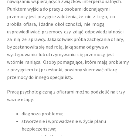
nawiązaniu wspierających związków interpersonalnych.
Punktem wyjścia do pracy z osobami doznającymi
Terapia par wspierająca leczenie uzależnień
przemocy jest przyjęcie założenia, że nic z tego, co
zrobiła ofiara, i żadne okoliczności, nie mogą
Terapia rodzin
usprawiedliwiać przemocy czy zdjąć odpowiedzialności
za nią ze sprawcy. Jakakolwiek próba zachęcania ofiary,
by zastanowiła się nad rolą, jaką sama odgrywa w
Terapia uzależnień
występowaniu lub utrzymywaniu się przemocy, jest
wtórnie raniąca. Osoby pomagające, które mają problemy
O NAS/O CPiTG
z przyjęciem tej przesłanki, powinny skierować ofiarę
przemocy do innego specjalisty.
Jak pracujemy?
Pracę psychologiczną z ofiarami można podzielić na trzy
Praca z parami
ważne etapy:
Praca z rodzinami
diagnoza problemu;
stworzenie i wprowadzenie w życie planu
Programy specjalne
bezpieczeństwa;