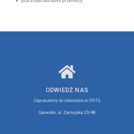
praca nad skutkami przemocy.
Psychoterapia indywidualna
Terapia grupowa
POLECAMY/BYLIŚMY
Polityka Prywatności
Program TUKAN
REJESTRACJA ONLINE
ODWIEDŹ NAS
Zapraszamy do odwiedzin w CPiTG
RODO
Garwolin, ul. Zamojska 23/48
Sample Page