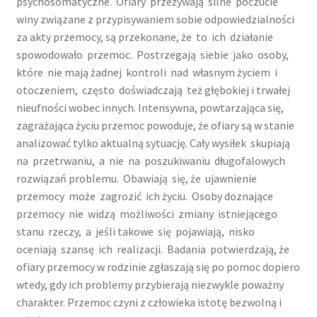
psychosomatyczne. Ofiary przeżywają silne poczucie
winy związane z przypisywaniem sobie odpowiedzialności
Konferencja Depresja. Otwórz oczy.
za akty przemocy, są przekonane, że to ich działanie
spowodowało przemoc. Postrzegają siebie jako osoby,
Wizyty online i konsultacje telefoniczne
które nie mają żadnej kontroli nad własnym życiem i
otoczeniem, często doświadczają też głębokiej i trwałej
Kontakt
nieufności wobec innych. Intensywna, powtarzająca się,
zagrażająca życiu przemoc powoduje, że ofiary są w stanie
analizować tylko aktualną sytuację. Cały wysiłek skupiają
NASZA OFERTA
na przetrwaniu, a nie na poszukiwaniu długofalowych
rozwiązań problemu. Obawiają się, że ujawnienie
Konsultacja
przemocy może zagrozić ich życiu. Osoby doznające
przemocy nie widzą możliwości zmiany istniejącego
Pogłębiona terapia uzależnień
stanu rzeczy, a jeśli takowe się pojawiają, nisko
oceniają szansę ich realizacji. Badania potwierdzają, że
Program CANDIS
ofiary przemocy w rodzinie zgłaszają się po pomoc dopiero
wtedy, gdy ich problemy przybierają niezwykle poważny
Program FreD goes net
charakter. Przemoc czyni z człowieka istotę bezwolną i