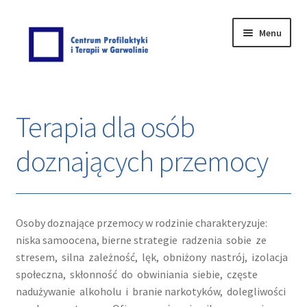
Menu
Strona główna
Terapia dla osób
AKTUALNOŚCI
doznających przemocy
Bezpłatna oferta dla użytkowników przetworów
konopi oraz ich rodzin – Nie pozwól by trawa Cię
przerosła.
Osoby doznające przemocy w rodzinie charakteryzuje:
Bezpłatna pomoc terapeutyczna dla osób doznających i
niska samoocena, bierne strategie radzenia sobie ze
stosujących przemoc domową oraz terapia rodzinna
stresem, silna zależność, lęk, obniżony nastrój, izolacja
dla mieszkańców Miasta Garwolina.
społeczna, skłonność do obwiniania siebie, częste
nadużywanie alkoholu i branie narkotyków, dolegliwości
COVID-19 – reagujemy