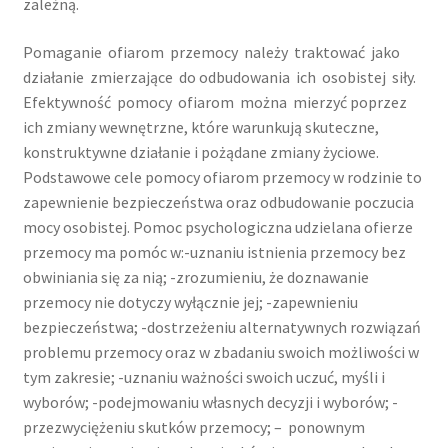
zależną.
Program TUKAN
Pomaganie ofiarom przemocy należy traktować jako
Program Wzmacniania Rodziny 10-14
działanie zmierzające do odbudowania ich osobistej siły.
Efektywność pomocy ofiarom można mierzyć poprzez
ich zmiany wewnętrzne, które warunkują skuteczne,
Terapia DDA
konstruktywne działanie i pożądane zmiany życiowe.
Podstawowe cele pomocy ofiarom przemocy w rodzinie to
Terapia dla osób doznających przemocy
zapewnienie bezpieczeństwa oraz odbudowanie poczucia
mocy osobistej. Pomoc psychologiczna udzielana ofierze
Terapia dla osób stosujących przemoc domową
przemocy ma pomóc w:-uznaniu istnienia przemocy bez
obwiniania się za nią; -zrozumieniu, że doznawanie
Terapia dla współuzależnionych
przemocy nie dotyczy wyłącznie jej; -zapewnieniu
bezpieczeństwa; -dostrzeżeniu alternatywnych rozwiązań
Terapia grupowa
problemu przemocy oraz w zbadaniu swoich możliwości w
tym zakresie; -uznaniu ważności swoich uczuć, myśli i
Terapia indywidualna
wyborów; -podejmowaniu własnych decyzji i wyborów; -
przezwyciężeniu skutków przemocy; – ponownym
Terapia par